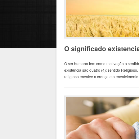
O significado existencia
O ser humano tem como motivação o sentido 
existência são quatro (4): sentido Religioso,
religioso envolve a crença e o envolvimento 