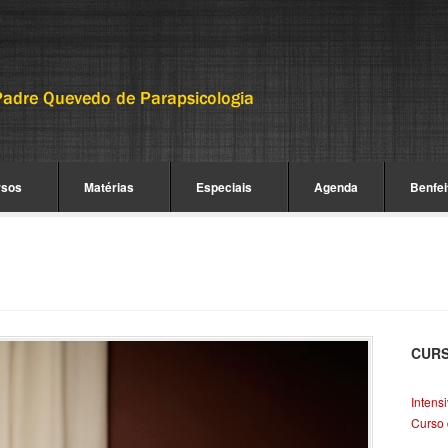
rsos
Matérias
Especiais
Agenda
Benfei
CUR
Intens
Curso 