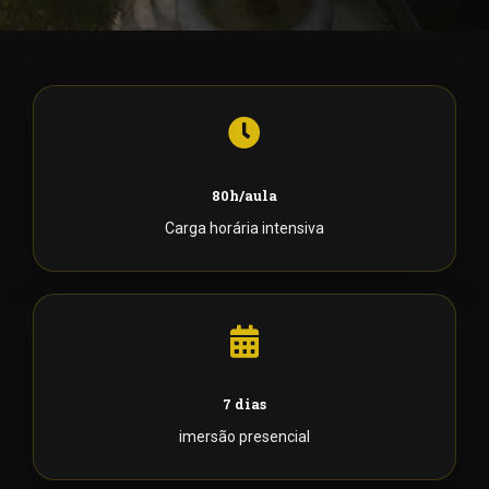
80h/aula
Carga horária intensiva
7 dias
imersão presencial