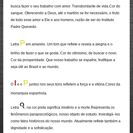
busca fazer o seu trabalho com amor. Transbordante de vida.
Cor do
sangue. Oferecendo a Deus, até o martírio se for necessário, o fruto
de todo
esse amor a Ele e aos homens, razão de ser do Instituto
Padre Quevedo.
P
Letra
em amarelo. Um tom que reflete e revela a alegria e o
brilho de fazer o que se gosta. Cor do otimismo, de buscar o novo.
Cor da
prosperidade. Que nosso trabalho se espalhe, frutifique a
seja útil ao Brasil e ao
mundo.
I
P
O
e o
juntos nos seus tons refletem a força e a vitória.
Cores da
monarquia espanhola.
Letra
, na cor preta significa mistério e a morte.
Representa os
fenômenos parapsicológicos, nosso objeto de estudo. Investigá
–
los
como fatos históricos do nosso mundo.
Atualmente reflete também a
dignidade e a sofisticação.