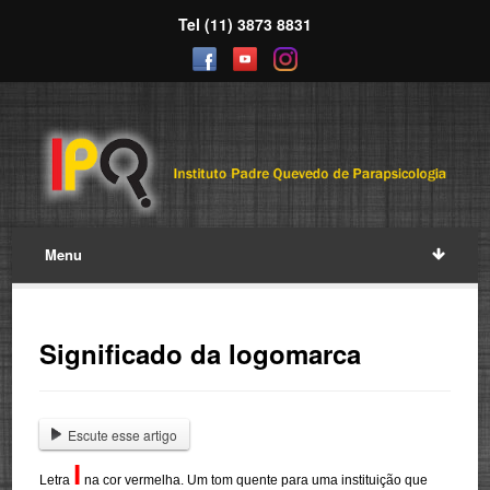
Tel (11) 3873 8831
Menu
Significado da logomarca
Escute esse artigo
I
Letra
na cor vermelha. Um tom quente para uma instituição
que