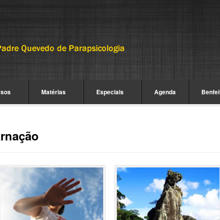
rsos
Matérias
Especiais
Agenda
Benfei
arnação