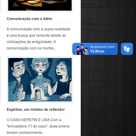
Comunicação com o Além
A comunicação com a supra-realidade
é uma busca que remonta desde as
civilizações da antigüidade. A
comunicação com os mortos...
Espíritas, um mínimo de reflexão!
O CASO KERSTIN E LISA Com a
"brincadeira (?) do copo", duas jovens
tomam conhecimento…