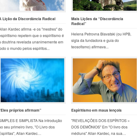
A Lição da Discordância Radical
Mais Lições da “Discordância
Radical”
Allan Kardec afirma -e os "mestres" do
Helena Petrovna Blavatski (ou HPB,
espiritismo repetem que o espiritismo é
sigla da fundadora e guia do
a doutrina revelada unanimemente em
teosofismo) afirmava...
todo o mundo pelos espíritos...
“Eles próprios afirmam”
Espíritismo em maus lençois
SIMPLES E SIMPLISTA Na introdução
"REVELAÇÕES DOS ESPÍRITOS =
ao seu primeiro livro, "O Livro dos
DOS DEMÔNIOS" Em "O livro dos
Espíritas", Allan Kardec…
médiuns" Allan Kardec, na sua…