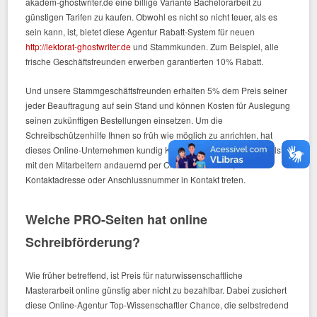
akadem-ghostwriter.de eine billige Variante Bachelorarbeit zu
günstigen Tarifen zu kaufen. Obwohl es nicht so nicht teuer, als es
sein kann, ist, bietet diese Agentur Rabatt-System für neuen
http://lektorat-ghostwriter.de
und Stammkunden. Zum Beispiel, alle
frische Geschäftsfreunden erwerben garantierten 10% Rabatt.
Und unsere Stammgeschäftsfreunden erhalten 5% dem Preis seiner
jeder Beauftragung auf sein Stand und können Kosten für Auslegung
seinen zukünftigen Bestellungen einsetzen. Um die
Schreibschützenhilfe Ihnen so früh wie möglich zu anrichten, hat
dieses Online-Unternehmen kundig Kundenpflege. Es ist allenfallsig
mit den Mitarbeitern andauernd per Chat auf der Seite,
Kontaktadresse oder Anschlussnummer in Kontakt treten.
Welche PRO-Seiten hat online
Schreibförderung?
Wie früher betreffend, ist Preis für naturwissenschaftliche
Masterarbeit online günstig aber nicht zu bezahlbar. Dabei zusichert
diese Online-Agentur Top-Wissenschaftler Chance, die selbstredend