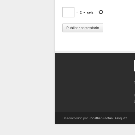
−
2
=
seis
Desenvolvido por
Jonathan Stefan Blasquez