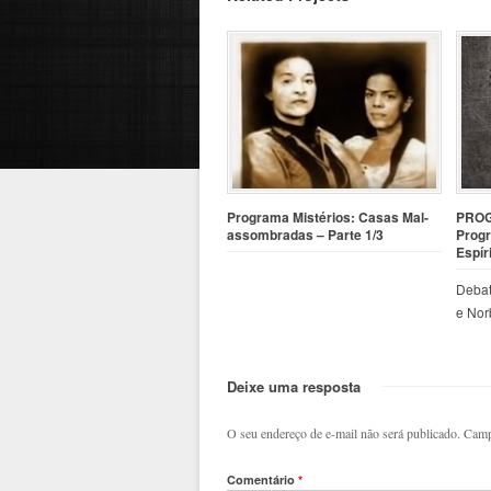
Programa Mistérios: Casas Mal-
PROG
assombradas – Parte 1/3
Progr
Espír
Debat
e Nor
Deixe uma resposta
O seu endereço de e-mail não será publicado.
Camp
Comentário
*