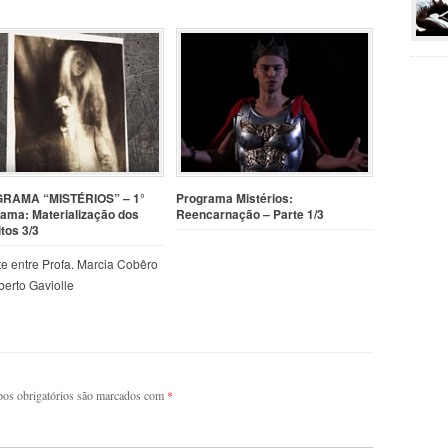
RAMA “MISTÉRIOS” – 1°
Programa Mistérios:
ama: Materialização dos
Reencarnação – Parte 1/3
itos 3/3
e entre Profa. Marcia Cobêro
berto Gaviolle
os obrigatórios são marcados com
*