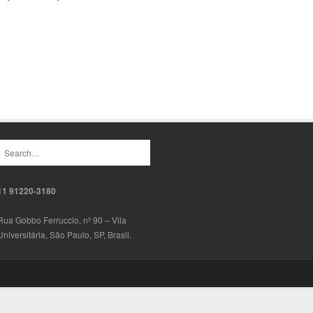
11 91220-3180
Rua Gobbo Ferruccio, nº 90 – Vila
Universitária, São Paulo, SP, Brasil.