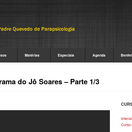
rsos
Matérias
Especiais
Agenda
Benfei
ama do Jô Soares – Parte 1/3
CUR
Intens
Curso 