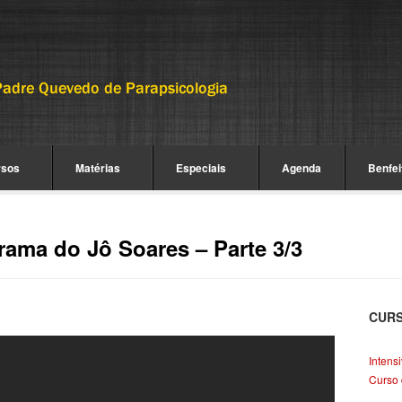
rsos
Matérias
Especiais
Agenda
Benfei
ama do Jô Soares – Parte 3/3
CUR
Intens
Curso 