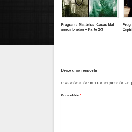
Programa Mistérios: Casas Mal-
Progr
assombradas – Parte 2/3
Espir
Deixe uma resposta
O seu endereço de e-mail não será publicado.
Camp
Comentário
*