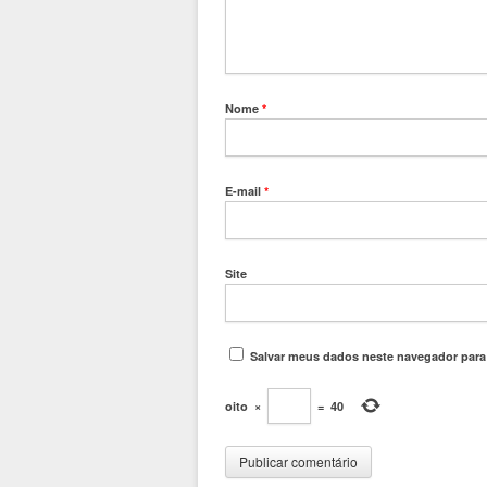
Nome
*
E-mail
*
Site
Salvar meus dados neste navegador para
oito
×
=
40