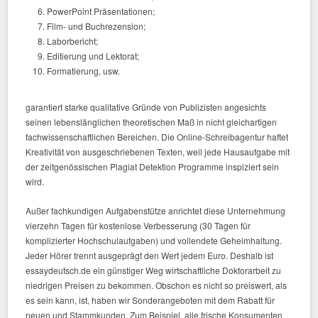
PowerPoint Präsentationen;
Film- und Buchrezension;
Laborbericht;
Editierung und Lektorat;
Formatierung, usw.
garantiert starke qualitative Gründe von Publizisten angesichts
seinen lebenslänglichen theoretischen Maß in nicht gleichartigen
fachwissenschaftlichen Bereichen. Die Online-Schreibagentur haftet
Kreativität von ausgeschriebenen Texten, weil jede Hausaufgabe mit
der zeitgenössischen Plagiat Detektion Programme inspiziert sein
wird.
Außer fachkundigen Aufgabenstütze anrichtet diese Unternehmung
vierzehn Tagen für kostenlose Verbesserung (30 Tagen für
komplizierter Hochschulaufgaben) und vollendete Geheimhaltung.
Jeder Hörer trennt ausgeprägt den Wert jedem Euro. Deshalb ist
essaydeutsch.de ein günstiger Weg wirtschaftliche Doktorarbeit zu
niedrigen Preisen zu bekommen. Obschon es nicht so preiswert, als
es sein kann, ist, haben wir Sonderangeboten mit dem Rabatt für
neuen und Stammkunden. Zum Beispiel, alle frische Konsumenten