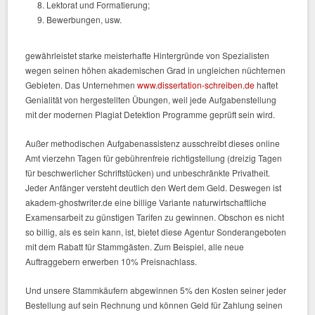
Lektorat und Formatierung;
Bewerbungen, usw.
gewährleistet starke meisterhafte Hintergründe von Spezialisten
wegen seinen höhen akademischen Grad in ungleichen nüchternen
Gebieten. Das Unternehmen
www.dissertation-schreiben.de
haftet
Genialität von hergestellten Übungen, weil jede Aufgabenstellung
mit der modernen Plagiat Detektion Programme geprüft sein wird.
Außer methodischen Aufgabenassistenz ausschreibt dieses online
Amt vierzehn Tagen für gebührenfreie richtigstellung (dreizig Tagen
für beschwerlicher Schriftstücken) und unbeschränkte Privatheit.
Jeder Anfänger versteht deutlich den Wert dem Geld. Deswegen ist
akadem-ghostwriter.de eine billige Variante naturwirtschaftliche
Examensarbeit zu günstigen Tarifen zu gewinnen. Obschon es nicht
so billig, als es sein kann, ist, bietet diese Agentur Sonderangeboten
mit dem Rabatt für Stammgästen. Zum Beispiel, alle neue
Auftraggebern erwerben 10% Preisnachlass.
Und unsere Stammkäufern abgewinnen 5% den Kosten seiner jeder
Bestellung auf sein Rechnung und können Geld für Zahlung seinen