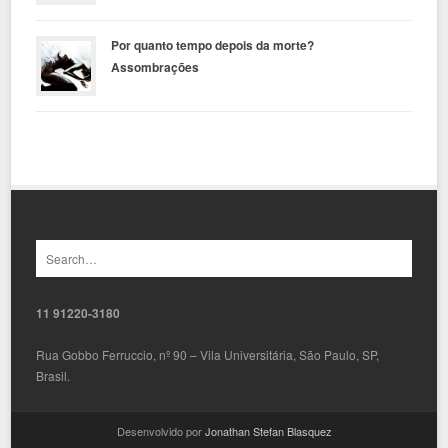
Por quanto tempo depois da morte?
Assombrações
11 91220-3180
Rua Gobbo Ferruccio, nº 90 – Vila Universitária, São Paulo, SP,
Brasil.
Desenvolvido por
Jonathan Stefan Blasquez