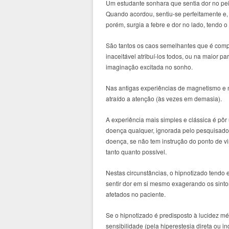
Um estudante sonhara que sentia dor no pei
Quando acordou, sentiu-se perfeitamente e,
porém, surgia a febre e dor no lado, tendo 
São tantos os caos semelhantes que é comp
inaceitável atribuí-los todos, ou na maior p
imaginação excitada no sonho.
Nas antigas experiências de magnetismo e 
atraído a atenção (às vezes em demasia).
A experiência mais simples e clássica é p
doença qualquer, ignorada pelo pesquisado
doença, se não tem instrução do ponto de vis
tanto quanto possível.
Nestas circunstâncias, o hipnotizado tendo 
sentir dor em si mesmo exagerando os sint
afetados no paciente.
Se o hipnotizado é predisposto à lucidez m
sensibilidade (pela hiperestesia direta ou i