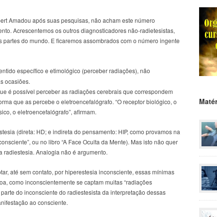
obert Amadou após suas pesquisas, não acham este número
to. Acrescentemos os outros diagnosticadores não-radietesistas,
s partes do mundo. E ficaremos assombrados com o número ingente
ntido específico e etimológico (perceber radiações), não
as ocasiões.
que é possível perceber as radiações cerebrais que correspondem
Matér
rma que as percebe o eletroencefalógrafo. “O receptor biológico, o
ico, o eletroencefalógrafo”, afirmam.
stesia (direta: HD; e indireta do pensamento: HIP, como provamos na
consciente”, ou no libro “A Face Oculta da Mente). Mas isto não quer
 a radiestesia. Analogia não é argumento.
r, até sem contato, por hiperestesia inconsciente, essas mínimas
soa, como inconscientemente se captam muitas “radiações
parte do inconsciente do radiestesista da interpretação dessas
nifestação ao consciente.