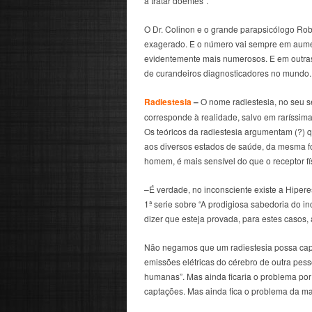
a tratar doentes”.
O Dr. Colinon e o grande parapsicólogo R
exagerado. E o número vai sempre em aumen
evidentemente mais numerosos. E em outra
de curandeiros diagnosticadores no mundo.
Radiestesia
–
O nome radiestesia, no seu se
corresponde à realidade, salvo em raríssim
Os teóricos da radiestesia argumentam (?) 
aos diversos estados de saúde, da mesma fo
homem, é mais sensível do que o receptor fís
–É verdade, no inconsciente existe a Hipere
1ª serie sobre “A prodigiosa sabedoria do in
dizer que esteja provada, para estes casos,
Não negamos que um radiestesia possa capta
emissões elétricas do cérebro de outra pes
humanas”. Mas ainda ficaria o problema por 
captações. Mas ainda fica o problema da ma