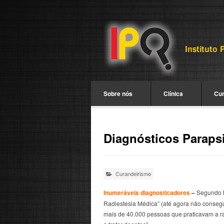
Sobre nós
Clínica
Cu
Diagnósticos Paraps
Curandeirismo
Inumeráveis diagnosticadores
–
Segundo M
Radiestesia Médica” (até agora não conse
mais de 40.000 pessoas que praticavam a ra