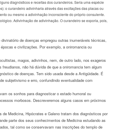
guns diagnósticos e receitas dos curandeiros. Seria uma espécie
dos): o curandeiro adivinharia através das excitações das placas ou
amento ou mesmo a adivinhação inconsciente do próprio consulente.
ógico. Adivinhação de adivinhação. O curandeiro se exporia, pois,
 divinatório de doenças empregou outras inumeráveis técnicas,
épocas e civilizações. Por exemplo, a oniromancia ou
cultistas, magos, adivinhos, nem, de outro lado, nos exageros
as freudianos, não há dúvida de que a oniromancia tem algum
gnóstico de doenças. Tem sido usada desde a Antigüidade. É
de subjetivismo e erro, confundindo eventualidade com
vam os sonhos para diagnosticar o estado humoral ou
rocessos morbosos. Descreveremos alguns casos em próximos
os de Medicina, Hipócrates e Galeno tratam dos diagnósticos por
rande parte dos seus conhecimentos de Medicina estudando as
ados, tal como se conservavam nas inscrições do templo de