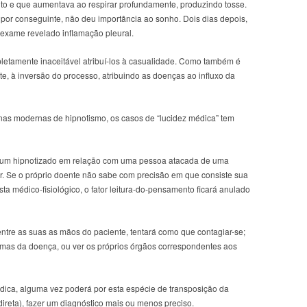
to e que aumentava ao respirar profundamente, produzindo tosse.
 por conseguinte, não deu importância ao sonho. Dois dias depois,
o exame revelado inflamação pleural.
letamente inaceitável atribuí-los à casualidade. Como também é
arte, à inversão do processo, atribuindo as doenças ao influxo da
nas modernas de hipnotismo, os casos de “lucidez médica” tem
ôr um hipnotizado em relação com uma pessoa atacada de uma
r. Se o próprio doente não sabe com precisão em que consiste sua
ta médico-fisiológico, o fator leitura-do-pensamento ficará anulado
entre as suas as mãos do paciente, tentará como que contagiar-se;
omas da doença, ou ver os próprios órgãos correspondentes aos
édica, alguma vez poderá por esta espécie de transposição da
ndireta), fazer um diagnóstico mais ou menos preciso.