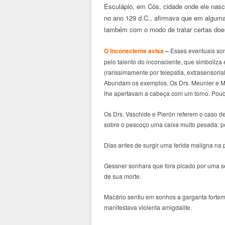
Esculápio, em Cós, cidade onde ele nasc
no ano 129 d.C., afirmava que em algum
também com o modo de tratar certas doe
O inconsciente avisa
–
Esses eventuais son
pelo talento do inconsciente, que simboliz
(rarissimamente por telepatia, extrasensorial
Abundam os exemplos. Os Drs. Meunier e M
lhe apertavam a cabeça com um torno. Pouc
Os Drs. Vaschide e Pierón referem o caso 
sobre o pescoço uma caixa muito pesada: p
Dias antes de surgir uma ferida maligna na
Gessner sonhara que fora picado por uma se
de sua morte.
Macário sentiu em sonhos a garganta fortem
manifestava violenta amigdalite.