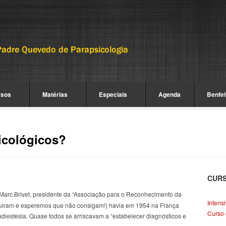
rsos
Matérias
Especiais
Agenda
Benfei
icológicos?
CUR
arc Brivet, presidente da “Associação para o Reconhecimento da
Intens
guiram e esperemos que não consigam!) havia em 1954 na França
Curso 
diestesia. Quase todos se arriscavam a “estabelecer diagnósticos e