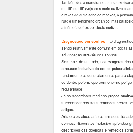
Também desta maneira podem-se explicar al
de HIP ou HIE (veja-se a serie ou livro cita
através de outra série de reflexos, o pens
Não é um fenômeno orgânico, mas parapsicol
a inúmeros erros por duplo motivo.
Diagnóstico em sonhos
–
O diagnóstico
sendo relativamente comum em todas as 
adivinhação através dos sonhos.
Sem cair, de um lado, nos exageros dos o
e abusos inclusive de certos psicanalist
fundamento e, concretamente, para o dia
evidente, porém, que com enorme perigo 
regularidade!
Já os sacerdotes médicos gregos analisa
surpreender nos seus começos certos p
artigos.
Aristóteles alude a isso. Em seus tratad
sonhos. Hipócrates inclusive aprendeu g
descrições das doenças e remédios sonh