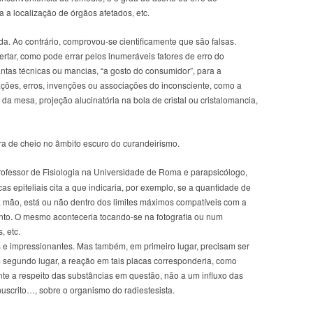
a a localização de órgãos afetados, etc.
 Ao contrário, comprovou-se cientificamente que são falsas.
rtar, como pode errar pelos inumeráveis fatores de erro do
ntas técnicas ou mancias, “a gosto do consumidor”, para a
ções, erros, invenções ou associações do inconsciente, como a
 da mesa, projeção alucinatória na bola de cristal ou cristalomancia,
tra de cheio no âmbito escuro do curandeirismo.
professor de Fisiologia na Universidade de Roma e parapsicólogo,
as epiteliais cita a que indicaria, por exemplo, se a quantidade de
 mão, está ou não dentro dos limites máximos compatíveis com a
o. O mesmo aconteceria tocando-se na fotografia ou num
, etc.
as e impressionantes. Mas também, em primeiro lugar, precisam ser
segundo lugar, a reação em tais placas corresponderia, como
nte a respeito das substâncias em questão, não a um influxo das
nuscrito…, sobre o organismo do radiestesista.