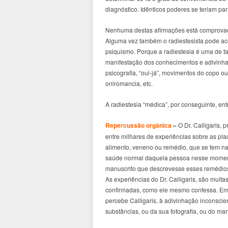
diagnóstico. Idênticos poderes se teriam par
Nenhuma destas afirmações está comprovada.
Alguma vez também o radiestesista pode ace
psiquismo. Porque a radiestesia é uma de ta
manifestação dos conhecimentos e adivinha
psicografia, “oui-já”, movimentos do copo ou
oniromancia, etc.
A radiestesia “médica”, por conseguinte, en
Repercussão orgânica
–
O Dr. Calligaris, 
entre milhares de experiências sobre as plac
alimento, veneno ou remédio, que se tem na
saúde normal daquela pessoa nesse moment
manuscrito que descrevesse esses remédios
As experiências do Dr. Calligaris, são muit
confirmadas, como ele mesmo confessa. Em 
percebe Calligaris, à adivinhação inconscie
substâncias, ou da sua fotografia, ou do ma