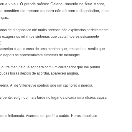
eu e viveu. O grande médico Galeno, nascido na Ásia Menor,
as ocasiões ele mesmo sonhara não só com o diagnóstico, mas
nças.
hos de diagnóstico até muito precoce são explicados perfeitamente
a e exagera os mínimos sintomas que capta hiperestesicamente
).
asselon citam o caso de uma menina que, em sonhos, sentia que
o depois se apresentavam sintomas de meningite.
de outra menina que sonhara com um carregador que lhe punha
oucas horas depois de acordar, apareceu angina.
 perna. A. de Villeneuve sonhou que um cachorro o mordia.
rpente, surgindo mais tarde no lugar da picada uma úlcera, causa
ente inflamada. Acordou em perfeita saúde. Horas depois se