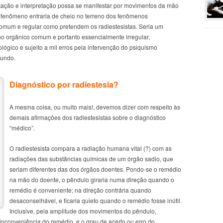
ção e interpretação possa se manifestar por movimentos da mão
 fenômeno entraria de cheio no terreno dos fenômenos
omum e regular como pretendem os radiestesistas. Seria um
 orgânico comum e portanto essencialmente irregular,
ógico e sujeito a mil erros pela intervenção do psiquismo
mundo.
Diagnóstico por radiestesia?
A mesma coisa, ou muito mais!, devemos dizer com respeito às
demais afirmações dos radiestesistas sobre o diagnóstico
“médico”.
O radiestesista compara a radiação humana vital (?) com as
radiações das substâncias químicas de um órgão sadio, que
seriam diferentes das dos órgãos doentes. Pondo-se o remédio
na mão do doente, o pêndulo giraria numa direção quando o
remédio é conveniente; na direção contrária quando
desaconselhável, e ficaria quieto quando o remédio fosse inútil.
Inclusive, pela amplitude dos movimentos do pêndulo,
inconveniência do remédio, e o grau de acerto ou erro do