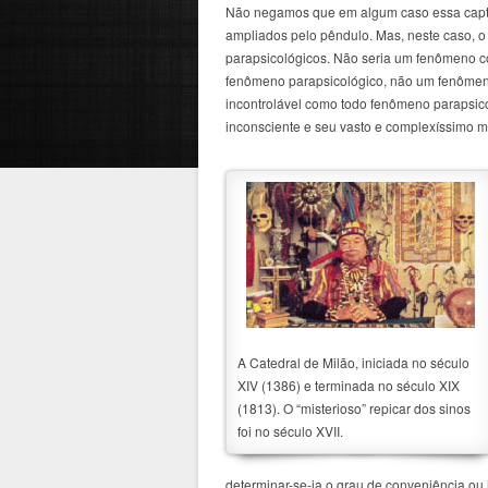
Não negamos que em algum caso essa capta
ampliados pelo pêndulo. Mas, neste caso, o
parapsicológicos. Não seria um fenômeno c
fenômeno parapsicológico, não um fenômeno
incontrolável como todo fenômeno parapsicol
inconsciente e seu vasto e complexíssimo 
A Catedral de Milão, iniciada no século
XIV (1386) e terminada no século XIX
(1813). O “misterioso” repicar dos sinos
foi no século XVII.
determinar-se-ia o grau de conveniência ou 