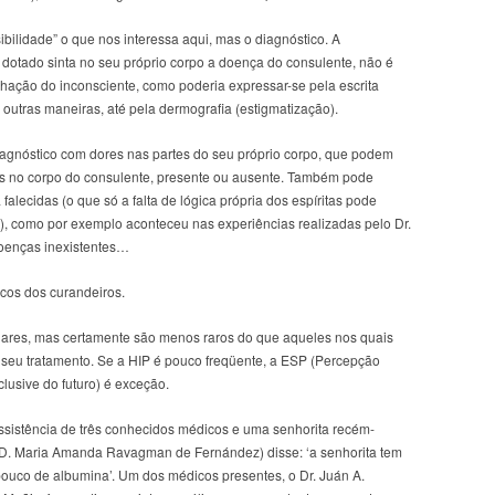
bilidade” o que nos interessa aqui, mas o diagnóstico. A
o dotado sinta no seu próprio corpo a doença do consulente, não é
ação do inconsciente, como poderia expressar-se pela escrita
 outras maneiras, até pela dermografia (estigmatização).
iagnóstico com dores nas partes do seu próprio corpo, que podem
es no corpo do consulente, presente ou ausente. Também pode
alecidas (o que só a falta de lógica própria dos espíritas pode
”), como por exemplo aconteceu nas experiências realizadas pelo Dr.
doenças inexistentes…
cos dos curandeiros.
ulares, mas certamente são menos raros do que aqueles nos quais
eu tratamento. Se a HIP é pouco freqüente, a ESP (Percepção
clusive do futuro) é exceção.
sistência de três conhecidos médicos e uma senhorita recém-
, D. Maria Amanda Ravagman de Fernández) disse: ‘a senhorita tem
uco de albumina’. Um dos médicos presentes, o Dr. Juán A.