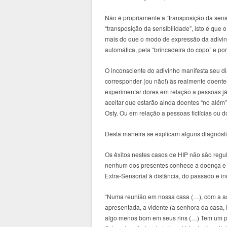
Não é propriamente a “transposição da sensi
“transposição da sensibilidade”, isto é que 
mais do que o modo de expressão da adivinh
automática, pela “brincadeira do copo” e por
O inconsciente do adivinho manifesta seu d
corresponder (ou não!) às realmente doent
experimentar dores em relação a pessoas já f
aceitar que estarão ainda doentes “no além
Osty. Ou em relação a pessoas fictícias ou 
Desta maneira se explicam alguns diagnósti
Os êxitos nestes casos de HIP não são reg
nenhum dos presentes conhece a doença e s
Extra-Sensorial à distância, do passado e in
“Numa reunião em nossa casa (…), com a as
apresentada, a vidente (a senhora da casa
algo menos bom em seus rins (…) Tem um po