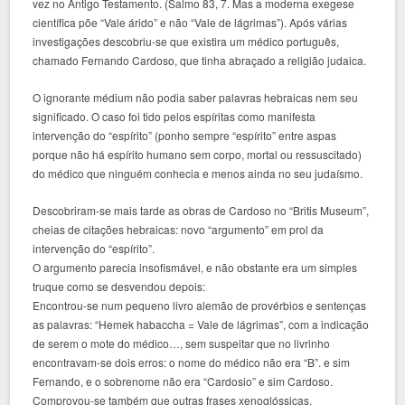
vez no Antigo Testamento. (Salmo 83, 7. Mas a moderna exegese
científica põe “Vale árido” e não “Vale de lágrimas”). Após várias
investigações descobriu-se que existira um médico português,
chamado Fernando Cardoso, que tinha abraçado a religião judaica.
O ignorante médium não podia saber palavras hebraicas nem seu
significado. O caso foi tido pelos espíritas como manifesta
intervenção do “espírito” (ponho sempre “espírito” entre aspas
porque não há espírito humano sem corpo, mortal ou ressuscitado)
do médico que ninguém conhecia e menos ainda no seu judaísmo.
Descobriram-se mais tarde as obras de Cardoso no “Britis Museum”,
cheias de citações hebraicas: novo “argumento” em prol da
intervenção do “espírito”.
O argumento parecia insofismável, e não obstante era um simples
truque como se desvendou depois:
Encontrou-se num pequeno livro alemão de provérbios e sentenças
as palavras: “Hemek habaccha = Vale de lágrimas”, com a indicação
de serem o mote do médico…, sem suspeitar que no livrinho
encontravam-se dois erros: o nome do médico não era “B”. e sim
Fernando, e o sobrenome não era “Cardosio” e sim Cardoso.
Comprovou-se também que outras frases xenoglóssicas,