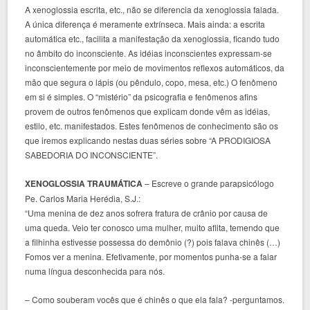
A xenoglossia escrita, etc., não se diferencia da xenoglossia falada.
A única diferença é meramente extrínseca. Mais ainda: a escrita
automática etc., facilita a manifestação da xenoglossia, ficando tudo
no âmbito do inconsciente. As idéias inconscientes expressam-se
inconscientemente por meio de movimentos reflexos automáticos, da
mão que segura o lápis (ou pêndulo, copo, mesa, etc.) O fenômeno
em si é simples. O “mistério” da psicografia e fenômenos afins
provem de outros fenômenos que explicam donde vêm as idéias,
estilo, etc. manifestados. Estes fenômenos de conhecimento são os
que iremos explicando nestas duas séries sobre “A PRODIGIOSA
SABEDORIA DO INCONSCIENTE”.
XENOGLOSSIA TRAUMÁTICA
– Escreve o grande parapsicólogo
Pe. Carlos Maria Herédia, S.J.:
“Uma menina de dez anos sofrera fratura de crânio por causa de
uma queda. Veio ter conosco uma mulher, muito aflita, temendo que
a filhinha estivesse possessa do demônio (?) pois falava chinês (…)
Fomos ver a menina. Efetivamente, por momentos punha-se a falar
numa língua desconhecida para nós.
– Como souberam vocês que é chinês o que ela fala? -perguntamos.