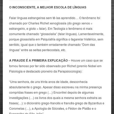
O INCONSCIENTE, A MELHOR ESCOLA DE LÍNGUAS
Falar línguas estrangeiras sem tê-las aprendido… O fenômeno foi
chamado por Charles Richet xenoglossia (do grego xenos =
estrangeiro, e gloto = falar). Em Teologia o fenômeno é mais
comumente chamado “glossolalia” (falar línguas). Lamentavelmente,
porque glossolalia em Psiquiatria significa o tagarelar histérico, sem
sentido, igual que o também erradamente chamado “Dom das
línguas” entre as seitas pentecostais, etc.
A FRAUDE É A PRIMEIRA EXPLICAÇÃO
– Houve um caso que se
tornou famoso por ter sido observado por Richet (premio Nobel em
Fisiologia e destacado pioneiro da Parapsiocologia):
“Uma senhora, de uns trinta anos de idade, desconhecia
absolutamente o grego. Apesar disso escreveu na minha presença
compridas frases em grego (…) Encontrei depois de algumas
investigações (…) os livros dos quais a mesma senhora extraíra as
frases(…): o dicionário grego-francês e francês-grego de Byzantius e
Coromelas (…), a Apologia de Sócrates, o Fédon de Platão e o
Evangelho de São João”.