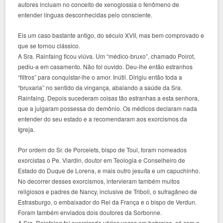
autores incluam no conceito de xenoglossia o fenômeno de
entender línguas desconhecidas pelo consciente.
Eis um caso bastante antigo, do século XVII, mas bem comprovado e
que se tornou clássico.
A Sra. Rainfaing ficou viúva. Um “médico-bruxo”, chamado Poirot,
pediu-a em casamento. Não foi ouvido. Deu-lhe então estranhos
“filtros” para conquistar-lhe o amor. Inútil. Dirigiu então toda a
“bruxaria” no sentido da vingança, abalando a saúde da Sra.
Rainfaing. Depois sucederam coisas tão estranhas a esta senhora,
que a julgaram possessa do demônio. Os médicos declaram nada
entender do seu estado e a recomendaram aos exorcismos da
Igreja.
Por ordem do Sr. de Porcelets, bispo de Toul, foram nomeados
exorcistas o Pe. Viardin, doutor em Teologia e Conselheiro de
Estado do Duque de Lorena, e mais outro jesuíta e um capuchinho.
No decorrer desses exorcismos, intervieram também muitos
religiosos e padres de Nancy, inclusive de Triboli, o sufragâneo de
Estrasburgo, o embaixador do Rei da França e o bispo de Verdun.
Foram também enviados dois doutores da Sorbonne.
A Sra. Rainfaing foi exorcizada várias vezes em hebraico, só com o