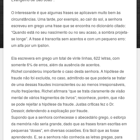
O interessante é que algumas frases se aplicavam muito bem às
circunstâncias. Uma tarde, por exemplo, ao cair do sol, a senhora
escreveu em grego uma frase que se encontra no dicionário citado:
“Quando está no seu nascimento ou no seu acaso, a sombra projeta-
se longe”. A frase é transcrita sem acentos e com um pequeno erro:
um alfa por um ípsilon.
Ela escrevera em grego um total de vinte linhas, 622 letras, com
somente 6% de erros, além da ausência de acentos.
Richet considerou importante o caso desta senhora. A hipótese de
fraude não foi excluída, no caso, admitindo-se que poderia se tratar
de uma dessas fraudes inconscientes ou ao menos irresponsáveis,
muito freqüentes. Richet afirmara “que se trata claramente de visão
mental de vários fragmentos de livros”; reconhece, porém, que não
se pode rejeitar a hipótese da fraude. Justas críticas fez o Dr.
Dessoir, defendendo a explicação por fraude.
Supondo que a senhora conhecesse o abecedário grego, o esforço
da memória não seria grande, dado que as frases foram escritas em
pequenas “doses”, em diversas ocasiões. Era fácil que as fosse
aprendendo. E, se a senhora não conhecia as letras gregas, para