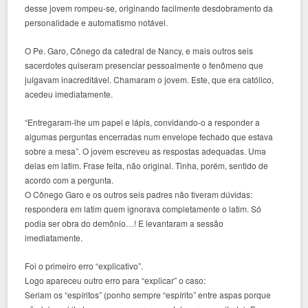
desse jovem rompeu-se, originando facilmente desdobramento da
personalidade e automatismo notável.
O Pe. Garo, Cônego da catedral de Nancy, e mais outros seis
sacerdotes quiseram presenciar pessoalmente o fenômeno que
julgavam inacreditável. Chamaram o jovem. Este, que era católico,
acedeu imediatamente.
“Entregaram-lhe um papel e lápis, convidando-o a responder a
algumas perguntas encerradas num envelope fechado que estava
sobre a mesa”. O jovem escreveu as respostas adequadas. Uma
delas em latim. Frase feita, não original. Tinha, porém, sentido de
acordo com a pergunta.
O Cônego Garo e os outros seis padres não tiveram dúvidas:
respondera em latim quem ignorava completamente o latim. Só
podia ser obra do demônio…! E levantaram a sessão
imediatamente.
Foi o primeiro erro “explicativo”.
Logo apareceu outro erro para “explicar” o caso:
Seriam os “espíritos” (ponho sempre “espírito” entre aspas porque