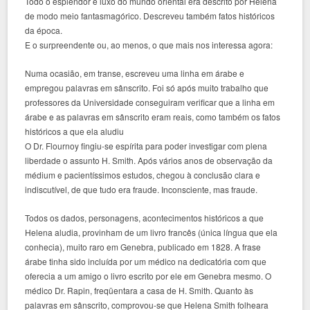
Todo o esplendor e luxo do mundo oriental era descrito por Helena
de modo meio fantasmagórico. Descreveu também fatos históricos
da época.
E o surpreendente ou, ao menos, o que mais nos interessa agora:
Numa ocasião, em transe, escreveu uma linha em árabe e
empregou palavras em sânscrito. Foi só após muito trabalho que
professores da Universidade conseguiram verificar que a linha em
árabe e as palavras em sânscrito eram reais, como também os fatos
históricos a que ela aludiu
O Dr. Flournoy fingiu-se espírita para poder investigar com plena
liberdade o assunto H. Smith. Após vários anos de observação da
médium e pacientíssimos estudos, chegou à conclusão clara e
indiscutível, de que tudo era fraude. Inconsciente, mas fraude.
Todos os dados, personagens, acontecimentos históricos a que
Helena aludia, provinham de um livro francês (única língua que ela
conhecia), muito raro em Genebra, publicado em 1828. A frase
árabe tinha sido incluída por um médico na dedicatória com que
oferecia a um amigo o livro escrito por ele em Genebra mesmo. O
médico Dr. Rapin, freqüentara a casa de H. Smith. Quanto às
palavras em sânscrito, comprovou-se que Helena Smith folheara