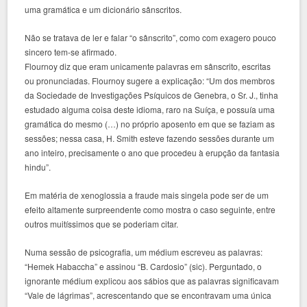
uma gramática e um dicionário sânscritos.
Não se tratava de ler e falar “o sânscrito”, como com exagero pouco
sincero tem-se afirmado.
Flournoy diz que eram unicamente palavras em sânscrito, escritas
ou pronunciadas. Flournoy sugere a explicação: “Um dos membros
da Sociedade de Investigações Psíquicos de Genebra, o Sr. J., tinha
estudado alguma coisa deste idioma, raro na Suíça, e possuía uma
gramática do mesmo (…) no próprio aposento em que se faziam as
sessões; nessa casa, H. Smith esteve fazendo sessões durante um
ano inteiro, precisamente o ano que procedeu à erupção da fantasia
hindu”.
Em matéria de xenoglossia a fraude mais singela pode ser de um
efeito altamente surpreendente como mostra o caso seguinte, entre
outros muitíssimos que se poderiam citar.
Numa sessão de psicografia, um médium escreveu as palavras:
“Hemek Habaccha” e assinou “B. Cardosio” (sic). Perguntado, o
ignorante médium explicou aos sábios que as palavras significavam
“Vale de lágrimas”, acrescentando que se encontravam uma única