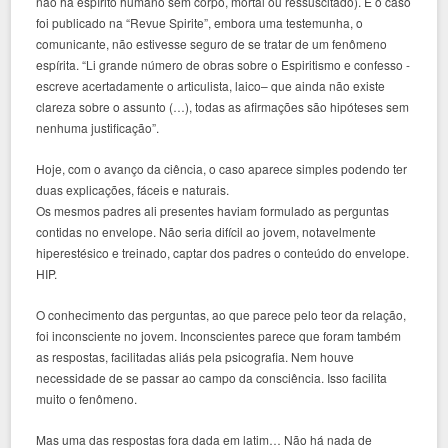
não há espírito humano sem corpo, mortal ou ressuscitado). E o caso
foi publicado na “Revue Spirite”, embora uma testemunha, o
comunicante, não estivesse seguro de se tratar de um fenômeno
espírita. “Li grande número de obras sobre o Espiritismo e confesso -
escreve acertadamente o articulista, laico– que ainda não existe
clareza sobre o assunto (…), todas as afirmações são hipóteses sem
nenhuma justificação”.
Hoje, com o avanço da ciência, o caso aparece simples podendo ter
duas explicações, fáceis e naturais.
Os mesmos padres ali presentes haviam formulado as perguntas
contidas no envelope. Não seria difícil ao jovem, notavelmente
hiperestésico e treinado, captar dos padres o conteúdo do envelope.
HIP.
O conhecimento das perguntas, ao que parece pelo teor da relação,
foi inconsciente no jovem. Inconscientes parece que foram também
as respostas, facilitadas aliás pela psicografia. Nem houve
necessidade de se passar ao campo da consciência. Isso facilita
muito o fenômeno.
Mas uma das respostas fora dada em latim… Não há nada de