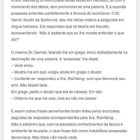
movimento dos lábios, sem pronunciar-se uma palavra. E a suposta
possessa entendeu perfeitamente a fórmula do exorcismo. O Dr.
Garnir, doutor da Sorbonne, deu-lhe várias ordens e perguntas em
língua hebraica. Ela respondeu que só falaria em francês,
acrescentando: “Não é bastante que eu lhe mostre entender o que
diz?”
O mesmo Dr. Garnier, falando-lhe em grego, errou distraidamente na
declinação de uma palavra. A “possessa” lhe disse:
– Você errou.
– Mostra-me em que -exigiu ainda em grego o doutor.
– Contente-se -respondeu a Sra. Rainfaing- com que denuncie seu
erro. Não falarei dele.
Em grego, pediu o doutor que ela se calasse. Em vão:
– Ordena-me que me cale, mas eu não me calarei.
E assim outras frases semelhantes foram feitas pelos exorcistas,
seguidas de respostas correspondentes pela Sra. Rainfaing…
Não é estranho que, com os escassos conhecimentos da época e
ambiente de bruxaria, o caso fosse tido como indubitável possessão
demoníaca. Mas disso não havia nada.