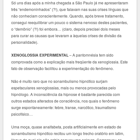
Só uns dias após a minha chegada a São Paulo já me apresentaram
três “endemoninhados” (?!), que falavam nas suas crises línguas que
não conheciam conscientemente. Quando, após breve tratamento,
consegui reequilibrar um pouco o sistema nervoso destes pacientes,
o “demônio” (?!) foi embora… (claro, depois precisei dois meses
para curar as causas que levaram a àquelas crises de divisão da
personalidade).
XENOGLOSSIA EXPERIMENTAL
– A pantomnésia tem sido
comprovada como a explicação mais freqüente da xenoglossia. Este
fato de observação facilitou a experimentação do fenômeno.
Não é muito raro que no sonambulismo hipnótico surjam
espetaculares xenoglossias, mais ou menos provocadas pelo
hipnólogo. A inconsciência da hipnose é bastante parecida com
outros estados alterados de consciência, nos quais o fenômeno
surge espontaneamente: febre, transe, narcótico, traumatismo
psicofísico…
Uma moça, quase analfabeta, posta artificialmente em estado de
sonambulismo hipnótico recitou um longo trecho oratório em latim,
língua da qual ela não sabia sequer uma palavra. Comprovou-se,