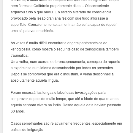
nem flores da Califórnia propriamente ditas… O inconsciente
arquivou tudo o que ouviu. E o estado alterado de consciência
provocado pela lesão craniana fez com que tudo aflorasse à
superfície. Conscientemente, a menina não seria capaz de repetir
uma só palavra em chinês.
Às vezes é muito difícil encontrar a origem pantomnésica de
xenoglossia, como mostra o seguinte caso de xenoglossia também
traumática.
Uma velha, num acesso de broncopneumonia, começou de repente
a exprimir-se num idioma desconhecido por todos os presentes.
Depois se comprovou que era o industani. A velha desconhecia
absolutamente aquela língua.
Foram necessárias longas e laboriosas investigações para
comprovar, depois de muito tempo, que até a idade de quatro anos,
aquela senhora vivera na Índia. Desde aquela data haviam passado
60 anos.
Casos semelhantes são relativamente freqüentes, especialmente em
países de imigração: