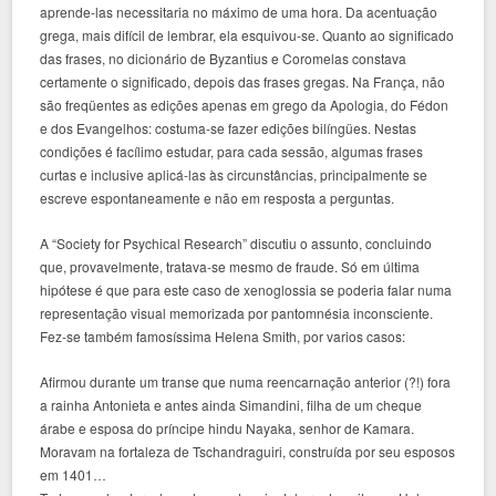
aprende-las necessitaria no máximo de uma hora. Da acentuação
grega, mais difícil de lembrar, ela esquivou-se. Quanto ao significado
das frases, no dicionário de Byzantius e Coromelas constava
certamente o significado, depois das frases gregas. Na França, não
são freqüentes as edições apenas em grego da Apologia, do Fédon
e dos Evangelhos: costuma-se fazer edições bilíngües. Nestas
condições é facílimo estudar, para cada sessão, algumas frases
curtas e inclusive aplicá-las às circunstâncias, principalmente se
escreve espontaneamente e não em resposta a perguntas.
A “Society for Psychical Research” discutiu o assunto, concluindo
que, provavelmente, tratava-se mesmo de fraude. Só em última
hipótese é que para este caso de xenoglossia se poderia falar numa
representação visual memorizada por pantomnésia inconsciente.
Fez-se também famosíssima Helena Smith, por varios casos:
Afirmou durante um transe que numa reencarnação anterior (?!) fora
a rainha Antonieta e antes ainda Simandini, filha de um cheque
árabe e esposa do príncipe hindu Nayaka, senhor de Kamara.
Moravam na fortaleza de Tschandraguiri, construída por seu esposos
em 1401…