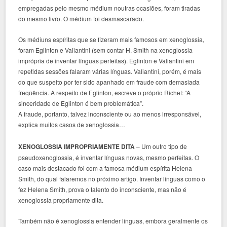
empregadas pelo mesmo médium noutras ocasiões, foram tiradas
do mesmo livro. O médium foi desmascarado.
Os médiuns espíritas que se fizeram mais famosos em xenoglossia,
foram Eglinton e Valiantini (sem contar H. Smith na xenoglossia
imprópria de inventar línguas perfeitas). Eglinton e Valiantini em
repetidas sessões falaram várias línguas. Valiantini, porém, é mais
do que suspeito por ter sido apanhado em fraude com demasiada
freqüência. A respeito de Eglinton, escreve o próprio Richet: “A
sinceridade de Eglinton é bem problemática”.
A fraude, portanto, talvez inconsciente ou ao menos irresponsável,
explica muitos casos de xenoglossia…
XENOGLOSSIA IMPROPRIAMENTE DITA
– Um outro tipo de
pseudoxenoglossia, é inventar línguas novas, mesmo perfeitas. O
caso mais destacado foi com a famosa médium espírita Helena
Smith, do qual falaremos no próximo artigo. Inventar línguas como o
fez Helena Smith, prova o talento do inconsciente, mas não é
xenoglossia propriamente dita.
Também não é xenoglossia entender línguas, embora geralmente os