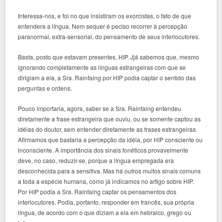
Interessa-nos, e foi no que insistiram os exorcistas, o fato de que
entendera a língua. Nem sequer é peciso recorrer à percepção
paranormal, extra-sensorial, do pensamento de seus interlocutores.
Basta, posto que estavam presentes, HIP. Jjá sabemos que, mesmo
ignorando completamente as línguas estrangeiras com que se
dirigiam a ela, a Sra. Rainfaing por HIP podia captar o sentido das
perguntas e ordens.
Pouco importaria, agora, saber se a Sra. Rainfaing entendeu
diretamente a frase estrangeira que ouviu, ou se somente captou as
idéias do doutor, sem entender diretamente as frases estrangeiras.
Afirmamos que bastaria a percepção da idéia, por HIP consciente ou
inconsciente. A importância dos sinais fonéticos provavelmente
deve, no caso, reduzir-se, porque a língua empregada era
desconhecida para a sensitiva. Mas há outros muitos sinais comuns
a toda a espécie humana, como já indicamos no artigo sobre HIP.
Por HIP podia a Sra. Rainfaing captar os pensamentos dos
interlocutores. Podia, portanto, responder em francês, sua própria
língua, de acordo com o que diziam a ela em hebraico, grego ou