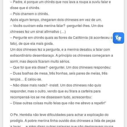
– Padre, é porque um chinês que nos lava a roupa a ouviu falar e
disse que é chinês.
– Pois chamem o chinês.
Após algum tempo, chegaram dois chineses em vez de um.
– Vocês ouviram esta menina falar? -perguntei-lhes. Um dos
chineses fez um sinal afirmativo (…)
– Pergunte em chinês quais as flores da Califórnia (lá aconteceu o
fato), de que ela mais gosta.
Um dos chineses fez a pergunta, e a menina desatou a falar com
extraordinário desembaraço. A princípio os chineses começaram a
sorrir, mas depois ficaram muito sérios.
– Que foi que ela disse? -perguntei. Um dos chineses respondeu:
– Duas toalhas de mesa, três fronhas, seis pares de meias, três
lenços… E calou-se.
– Não disse mais nada? -insisti. Um dos chineses não quis
responder, mas o outro, vendo que eu tirara a carteira para
recompensá-los se me dissessem tudo, acrescentou:
– Disse outras coisas muito feias que não me atrevo a repetir!”
O Pe. Herédia não teve dificuldades para achar a explicação do
prodígio. A pobre menina tinha ouvido dos chineses a lista de peças
a lavar…, e além disso outras palavras que não designavam roupa