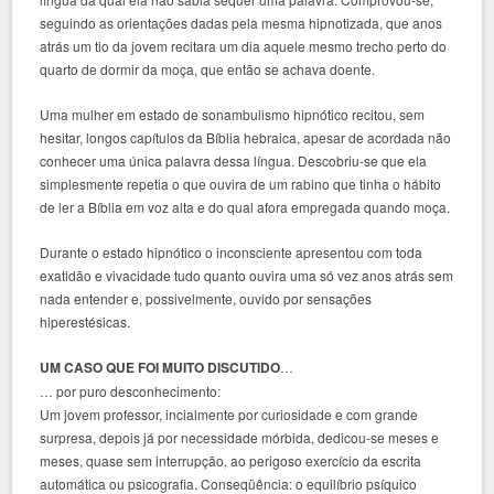
seguindo as orientações dadas pela mesma hipnotizada, que anos
atrás um tio da jovem recitara um dia aquele mesmo trecho perto do
quarto de dormir da moça, que então se achava doente.
Uma mulher em estado de sonambulismo hipnótico recitou, sem
hesitar, longos capítulos da Bíblia hebraica, apesar de acordada não
conhecer uma única palavra dessa língua. Descobriu-se que ela
simplesmente repetia o que ouvira de um rabino que tinha o hábito
de ler a Bíblia em voz alta e do qual afora empregada quando moça.
Durante o estado hipnótico o inconsciente apresentou com toda
exatidão e vivacidade tudo quanto ouvira uma só vez anos atrás sem
nada entender e, possivelmente, ouvido por sensações
hiperestésicas.
UM CASO QUE FOI MUITO DISCUTIDO
…
… por puro desconhecimento:
Um jovem professor, incialmente por curiosidade e com grande
surpresa, depois já por necessidade mórbida, dedicou-se meses e
meses, quase sem interrupção, ao perigoso exercício da escrita
automática ou psicografia. Conseqüência: o equilíbrio psíquico